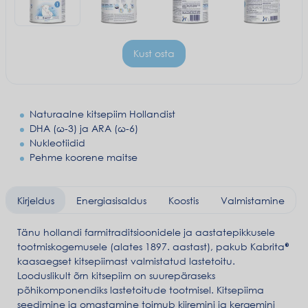
Kust osta
Naturaalne kitsepiim Hollandist
DHA (ω-3) ja ARA (ω-6)
Nukleotiidid
Pehme koorene maitse
Kirjeldus
Energiasisaldus
Koostis
Valmistamine
Tänu hollandi farmitraditsioonidele ja aastatepikkusele
tootmiskogemusele (alates 1897. aastast), pakub Kabrita®
kaasaegset kitsepiimast valmistatud lastetoitu.
Looduslikult õrn kitsepiim on suurepäraseks
põhikomponendiks lastetoitude tootmisel. Kitsepiima
seedimine ja omastamine toimub kiiremini ja kergemini