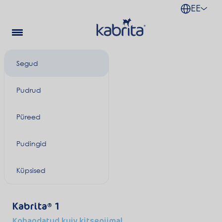
EE
Segud
Pudrud
Püreed
Pudingid
Küpsised
Kabrita
1
Kohandatud kuiv kitsepiimal