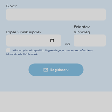
E-post
Eeldatav
Lapse sünnikuupäev
sünniaeg
või
Nõustun
privaatsuspoliitika tingimustega
ja annan oma
nõusoleku
isikuandmete töötlemiseks
Registreeru