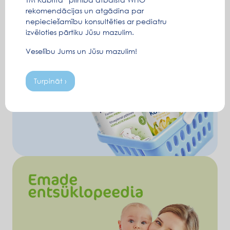
seedehäired) lastele sünnist alates mõeldud toit.
rekomendācijas un atgādina par
Optimaalne tasakaalustatud toit õrnaks ja korras
nepieciešamību konsultēties ar pediatru
seedimiseks.
izvēloties pārtiku Jūsu mazulim.
Veselību Jums un Jūsu mazulim!
Turpināt ›