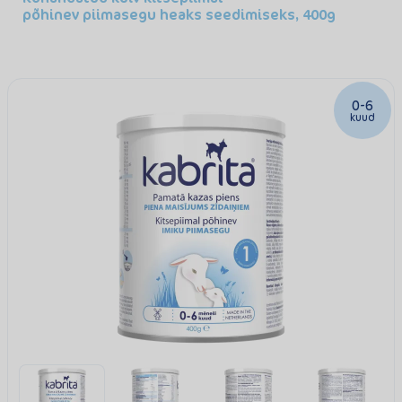
põhinev piimasegu heaks seedimiseks, 400g
0-6
kuud