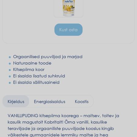
Kust osta
Orgaanilised puuviljad ja marjad
Naturaalne toode
Kitsepiima koor
Ei sisalda lisatud suhkruid
Ei sisalda säilitusaineid
Kirjeldus
Energiasisaldus
Koostis
VANILLIPUDING kitsepiima koorega – maitsev, toitev ja
kasulik magustoit Kabritalt! Õrna vanilli, kasulike
teraviljade ja orgaaniliste puuviljade kooslus kingib
väikestele gurmaanidele lemmiku maitse ja hea