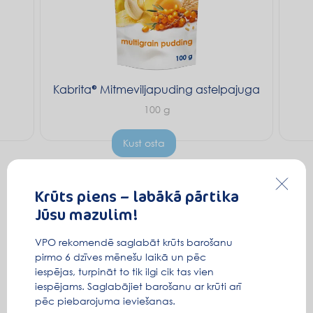
Kabrita
Mitmeviljapuding astelpajuga
100 g
Kust osta
Krūts piens – labākā pārtika
Jūsu mazulim!
VPO rekomendē saglabāt krūts barošanu
pirmo 6 dzīves mēnešu laikā un pēc
iespējas, turpināt to tik ilgi cik tas vien
iespējams. Saglabājiet barošanu ar krūti arī
pēc piebarojuma ieviešanas.