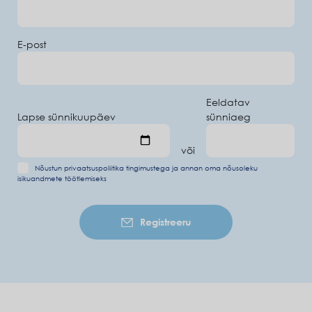
E-post
Eeldatav
Lapse sünnikuupäev
sünniaeg
või
Nõustun
privaatsuspoliitika tingimustega
ja annan oma
nõusoleku
isikuandmete töötlemiseks
Registreeru