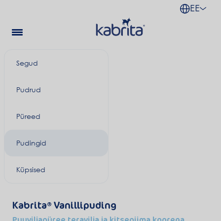
EE
Segud
Pudrud
Püreed
Pudingid
Küpsised
Kabrita
Vanillipuding
Puuviljapüree teravilja ja kitsepiima koorega