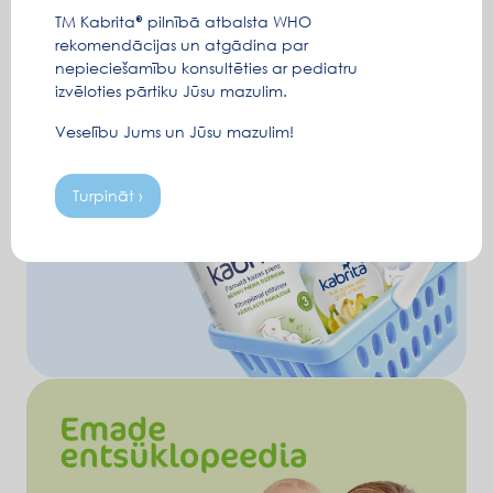
TM Kabrita
pilnībā atbalsta WHO
rekomendācijas un atgādina par
nepieciešamību konsultēties ar pediatru
izvēloties pārtiku Jūsu mazulim.
Veselību Jums un Jūsu mazulim!
Turpināt ›