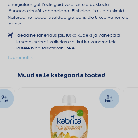
energialaengu! Pudinguid võib lastele pakkuda
lõunaooteks või vahepalana. Ei sisalda lisatud suhkruid.
Naturaalne toode. Sisaldab gluteeni. Üle 8 kuu vanustele
lastele.
Ideaalne lahendus jalutuskäikudeks ja vahepala
lahenduseks nii väikelastele, kui ka vanematele
lastele ning täiskasvanutele.
Mugav pehme kaasaegne pakend aitab kaasa
Täpsemalt
lapse peenmotoorika ja iseseisvate oskuste arengule.
Ei pea külmkapis hoiustama.
Muud selle kategooria tooted
Alustage uue toiduaine pakkumist 1 teelusikatäiest
päevas, sammhaaval suurendades pakutavat portsjonit.
Ärge jätke lapsi söömise ajal järelvalveta, ei tohi
9+
6+
soojendada mikrolaineahjus, ei tohi külmutada. · Enne
kuud
kuud
tarvitamist soovitame pakendit mudida.