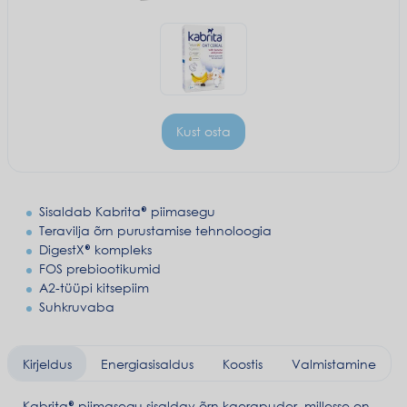
Kust osta
Sisaldab Kabrita® piimasegu
Teravilja õrn purustamise tehnoloogia
DigestX® kompleks
FOS prebiootikumid
A2-tüüpi kitsepiim
Suhkruvaba
Kirjeldus
Energiasisaldus
Koostis
Valmistamine
Kabrita® piimasegu sisaldav õrn kaerapuder, millesse on