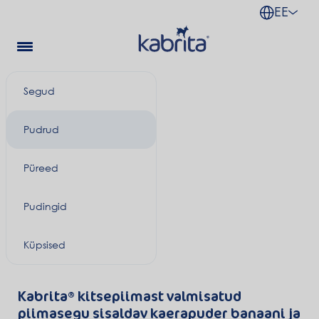
EE
Segud
Pudrud
Püreed
Pudingid
Küpsised
Kabrita® kitsepiimast valmisatud
piimasegu sisaldav kaerapuder banaani ja