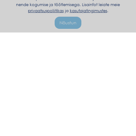
nende kogumise ja töötlemisega. Lisainfot leiate meie
privaatsuspoliitikas
ja
kasutajatingimustes
.
Nõustun
+371 20122122
E-R 10:00–18:00