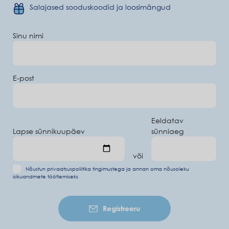
Salajased sooduskoodid ja loosimängud
Sinu nimi
E-post
Eeldatav
Lapse sünnikuupäev
sünniaeg
või
Nõustun
privaatsuspoliitika tingimustega
ja annan oma
nõusoleku
isikuandmete töötlemiseks
Registreeru