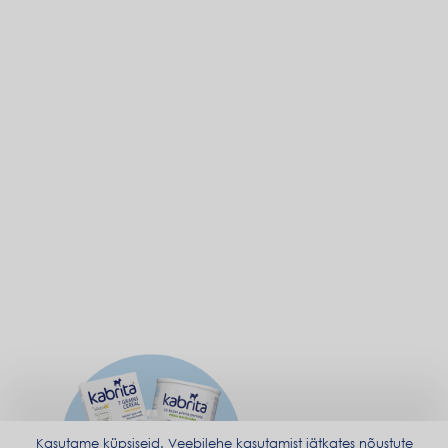
Kasutame küpsiseid. Veebilehe kasutamist jätkates nõustute