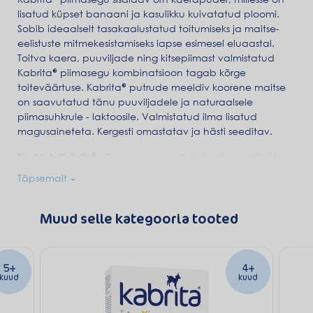
lisatud küpset banaani ja kasulikku kuivatatud ploomi.
Sobib ideaalselt tasakaalustatud toitumiseks ja maitse-
eelistuste mitmekesistamiseks lapse esimesel eluaastal.
Toitva kaera, puuviljade ning kitsepiimast valmistatud
Kabrita® piimasegu kombinatsioon tagab kõrge
toiteväärtuse. Kabrita® putrude meeldiv koorene maitse
on saavutatud tänu puuviljadele ja naturaalsele
piimasuhkrule - laktoosile. Valmistatud ilma lisatud
magusaineteta. Kergesti omastatav ja hästi seeditav.
Sisaldab Kabrita® piimasegu
, mis aitab hoida seedimist
korras.
Täpsemalt
Teravilja õrn purustamise tehnoloogia
lihtsustab seedimist ja
säilitab teravilja loomuliku magususe. Tänu sellele
Muud selle kategooria tooted
tehnoloogiale on Kabrita® puder õhulise, õrna tekstuuriga
ning lahustub suurepäraselt vees.
5+
4+
DigestX® kompleks
–
beeta palmitaati sisaldav
kuud
kuud
rasvakompleks, mis sarnaneb rinnapiima rasvaprofiiliga,
ning mis aitab vähendada kõhukinnisuse tekkimise