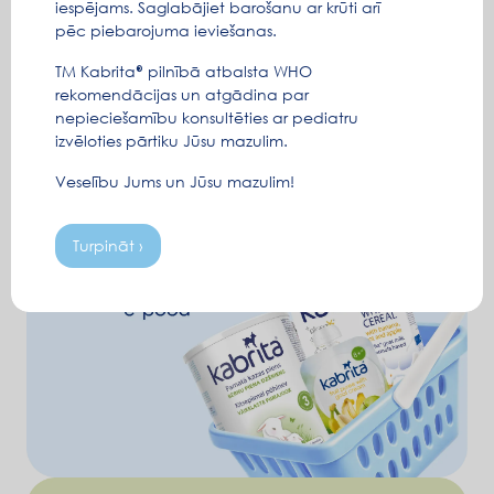
iespējams. Saglabājiet barošanu ar krūti arī
pēc piebarojuma ieviešanas.
TM Kabrita
pilnībā atbalsta WHO
rekomendācijas un atgādina par
nepieciešamību konsultēties ar pediatru
izvēloties pārtiku Jūsu mazulim.
Veselību Jums un Jūsu mazulim!
Turpināt ›